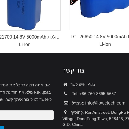
LCT26650 14.8V 5000mAh סוללת
LCT21700 14.8V 5000mAh ס
Li-Ion
Li-Ion
צור קשר
איש קשר: Ada
אם אתה רוצה לקבל את המידע 
בזמן, אנא מלא את הודעת הדו
Tel: +86-760-8695-5657
לאפשר לנו ליצור איתך קשר, אנ
info@lowctech.com
אימייל:
לְהוֹסִיף: RenAn street, DongFu Road, Xiaoli
Village, DongFeng Town, 528425, 
G.D. China