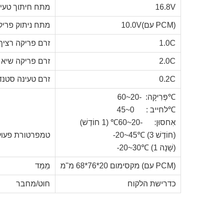
16.8V
מתח חיתוך טעי
10.0V(עם PCM)
מתח ניתוק פריק
1.0C
זרם פריקה רציף
2.0C
זרם פריקה שיא
0.2C
זרם טעינה סטנד
פְּרִיקָה: -20~60℃
לחייב : 0~45℃
אִחסוּן: -20~60℃ (1 חוֹדֶשׁ)
-20~45℃ (3 חוֹדֶשׁ)
טמפרטורת פעול
-20~30℃ (1 שָׁנָה)
מקסימום 20*76*68 מ"מ (עם PCM)
מֵמַד
כדרישת הלקוח
חוט/מחבר