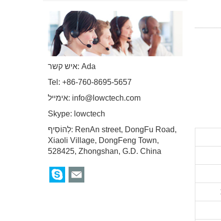
איש קשר: Ada
Tel: +86-760-8695-5657
info@lowctech.com
אימייל:
Skype:
lowctech
לְהוֹסִיף: RenAn street, DongFu Road,
Xiaoli Village, DongFeng Town,
528425, Zhongshan, G.D. China