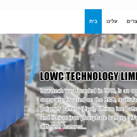
רים
עלינו
בית